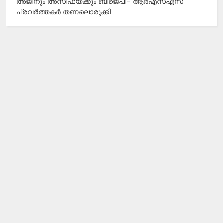
അജിനും അസിഫയ്ക്കും ബിജെപി– ആർഎസ്എസ്
പ്രവർത്തകർ തണലൊരുക്കി