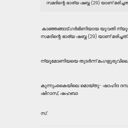
സമദിന്റെ ഭാര്യ ഷബ്ന (29) യാണ് മരിച്ച
കാഞ്ഞങ്ങാട്:ഗർഭിണിയായ യുവതി ന്യൂമോ
സമദിന്റെ ഭാര്യ ഷബ്ന (29) യാണ് മരിച്ചത്
ന്യൂമോണിയയെ തുടർന്ന് മംഗളുരുവിലെ
കുന്നുംകൈയിലെ മൊയ്തു- ഷാഹിദ ദ
ഷിറാസ്, ഷഹബാ
സ്.