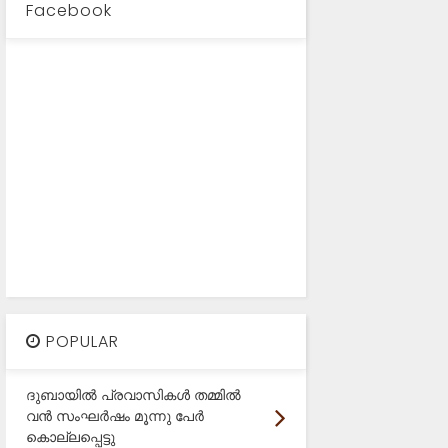
Facebook
POPULAR
ദുബായിൽ പ്രവാസികൾ തമ്മിൽ
വൻ സംഘർഷം മൂന്നു പേർ
കൊല്ലപ്പെട്ടു