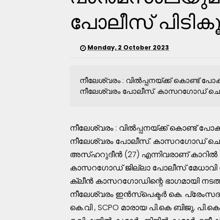
പോലീസ് പിടികൂ
Monday, 2 October 2023
നീലേശ്വരം : വിൽപ്പനയ്ക്ക് കൊണ്ട് പോക
നീലേശ്വരം പോലീസ്. കാസറഗോഡ് ചെട്ടു
നീലേശ്വരം : വിൽപ്പനയ്ക്ക് കൊണ്ട് പോകു
നീലേശ്വരം പോലീസ്. കാസറഗോഡ് ചെട്ടുംക
അസ്ഹറുദീൻ (27) എന്നിവരാണ് കാറിൽ 
കാസറഗോഡ് ജില്ലാ പോലീസ് മേധാവി 
ക്ലീൻ കാസറഗോഡിന്റെ ഭാഗമായി നട
നീലേശ്വരം ഇൻസ്‌പെക്ടർ കെ. പ്രേംസദൻ,
കെ.വി , SCPO മാരായ പി.കെ ബിജു, പി.