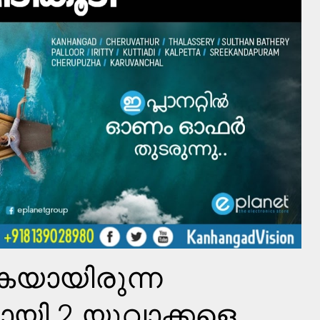
കയായിരുന്ന
ി 2 യുവാക്കളെ