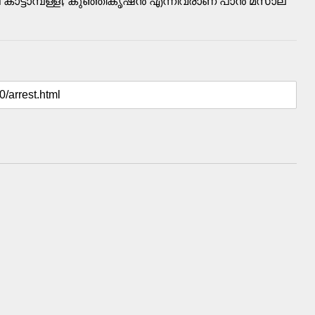
് കാട്ടാമ്പള്ളി, കുഞ്ഞികൃഷ്ൻ എന്നിവരാണ് പാൻ മസാല
: