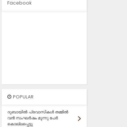
Facebook
POPULAR
ദുബായിൽ പ്രവാസികൾ തമ്മിൽ
വൻ സംഘർഷം മൂന്നു പേർ
കൊല്ലപ്പെട്ടു