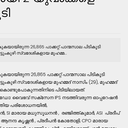
ടി
ുകയായിരുന്ന 26,865 പാക്കറ്റ് പാന്മസാല പിടികൂടി
ംകുഴി സ്വദേശികളായ മുഹമ്മ...
കയായിരുന്ന 26,865 പാക്കറ്റ് പാന്മസാല പിടികൂടി
ുഴി സ്വദേശികളായ മുഹമ്മദ്‌ നാസിം (29), മുഹമ്മദ്‌
കൊണ്ടുപോകുന്നതിനിടെ പിടിയിലായത്.
ഡോ: വൈഭവ് സക്സേന IPS നടത്തിവരുന്ന ഓപ്പറേഷൻ
ത്തിയ പരിശോധനയിൽ,
 SI മാരായ മധുസൂധനൻ , രഞ്ജിത്ത്കുമാർ, ASI പ്രദീപ്
കെ ആനന്ദ കൃഷ്ണൻ , പ്രദീപൻ കോതോളി, CPO മാരായ