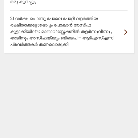
ഒരു കുറിപ്പും,
21 വർഷം പൊന്നു പോലെ പോറ്റി വളർത്തിയ
രക്ഷിതാക്കളോടൊപ്പം പോകാൻ അസിഫ
കൂട്ടാക്കിയില്ല: മാതാവ് സ്റ്റേഷനിൽ തളർന്നുവീണു ,
അജിനും അസിഫയ്ക്കും ബിജെപി– ആർഎസ്എസ്
പ്രവർത്തകർ തണലൊരുക്കി