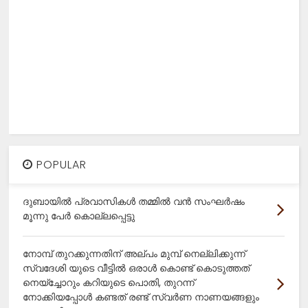
POPULAR
ദുബായിൽ പ്രവാസികൾ തമ്മിൽ വൻ സംഘർഷം
മൂന്നു പേർ കൊല്ലപ്പെട്ടു
നോമ്പ് തുറക്കുന്നതിന് അല്പം മുമ്പ് നെല്ലിക്കുന്ന്
സ്വദേശി യുടെ വീട്ടിൽ ഒരാൾ കൊണ്ട് കൊടുത്തത്
നെയ്ച്ചോറും കറിയുടെ പൊതി, തുറന്ന്
നോക്കിയപ്പോൾ കണ്ടത് രണ്ട് സ്വർണ നാണയങ്ങളും