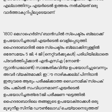
എല്ലാത്തിനും എയർടെൽ ഉത്തരം നൽകിയത്​ ഒരു
വാർത്താകുറിപ്പിലൂടെയാണ്​​.
'1800 മെഗാഹെർട്സ് ബാൻഡിൽ സ്‌പെക്ട്രം ബ്ലോക്ക്
ഉപയോഗിച്ചതായി എയർടെൽ വെളിപ്പെടുത്തി.
ഹൈദരാബാദിൽ ഒരേ സ്പെക്ട്രം ബ്ലോക്കിനുള്ളിൽ
ഒരേസമയം 5 ജി, 4 ജി [നെറ്റ്‌വർക്കുകൾ] പരിധിയില്ലാതെ
പ്രവർത്തിപ്പിക്കാൻ എൻ‌എസ്‌എ (നോൺ-
സ്റ്റാൻ‌ഡലോൺ) സാങ്കേതികവിദ്യ ഉപയോഗിച്ചുവെന്നും
അവർ വ്യക്​തമാക്കി. ഇൗ നാഴികക്കല്ല്​ പിന്നിടാൻ
ഇതുവരെ ആരും പരീക്ഷിക്കാത്ത ഡൈനാമിക്​ സ്​പെക്​
ട്രം പങ്കിടൽ സംവിധാനമാണ്​ എയർടെൽ
ഉപയോഗിച്ചതത്രേ​.5ജി പരീക്ഷണ ഘട്ടത്തിൽ
ഹൈദരാബാദിലെ തങ്ങളുടെ ഉപയോക്​താക്കൾ​ ഒരു
മുഴുനീള സിനിമ ഡൗൺലോഡ്​ ചെയ്യാനെടുത്തത്​