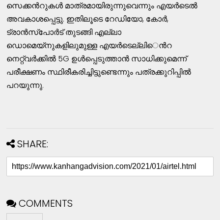
സെക്കൻറുകൾ മാത്രമായിരുന്നുവെന്നും എയർടെൽ
അവകാശപ്പെട്ടു. ഇതിലൂടെ റേഡിയോ, കോർ,
ട്രാൻസ്‌പോർട് തുടങ്ങി എല്ലാ
ഡൊമെയ്‌നുകളിലുമുള്ള എയർടെല്ലി​െൻറ
നെറ്റ്‌വർക്കിൽ 5G ഉൾപ്പെടുത്താൻ സാധിക്കുമെന്ന്
പരീക്ഷണം സ്ഥിരീകരിച്ചിട്ടുണ്ടെന്നും പത്രക്കുറിപ്പിൽ
പറയുന്നു​.
SHARE:
COMMENTS