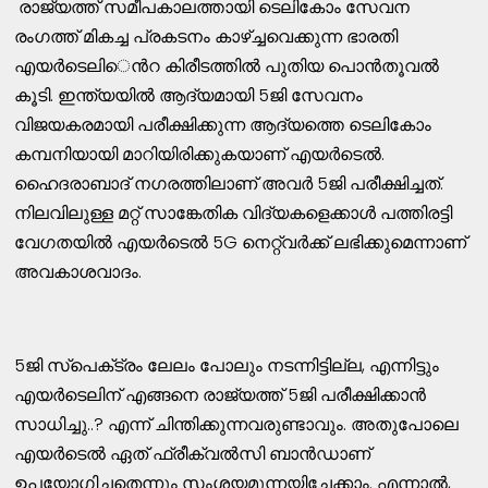
രാജ്യത്ത്​ സമീപകാലത്തായി ടെലികോം സേവന
രംഗത്ത്​ മികച്ച പ്രകടനം കാഴ്​ച്ചവെക്കുന്ന ഭാരതി
എയർടെലി​െൻറ കിരീടത്തിൽ പുതിയ പൊൻതൂവൽ
കൂടി. ഇന്ത്യയിൽ ആദ്യമായി 5ജി സേവനം
വിജയകരമായി പരീക്ഷിക്കുന്ന ആദ്യത്തെ ടെലികോം
കമ്പനിയായി മാറിയിരിക്കുകയാണ്​ എയർടെൽ.
ഹൈദരാബാദ്​ നഗരത്തിലാണ്​ അവർ 5ജി പരീക്ഷിച്ചത്​.
നിലവിലുള്ള മറ്റ് സാങ്കേതിക വിദ്യകളെക്കാൾ പത്തിരട്ടി
വേഗതയിൽ എയർടെൽ 5G നെറ്റ്‌വർക്ക് ലഭിക്കുമെന്നാണ്​
അവകാശവാദം.
5ജി സ്​പെക്​ട്രം ലേലം പോലും നടന്നിട്ടില്ല, എന്നിട്ടും
എയർടെലിന്​ എങ്ങനെ രാജ്യത്ത്​ 5ജി പരീക്ഷിക്കാൻ
സാധിച്ചു..? എന്ന്​ ചിന്തിക്കുന്നവരുണ്ടാവും. അതുപോലെ
എയർടെൽ ഏത്​ ഫ്രീക്വൽസി ബാൻഡാണ്​
ഉപയോഗിച്ചതെന്നും സംശയമുന്നയിച്ചേക്കാം. എന്നാൽ,