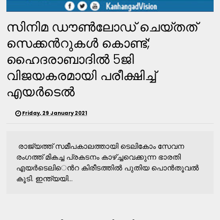
സിനിമ ഡൗൺലോഡ്​ ചെയ്​തത്​
സെക്കൻറുകൾ കൊണ്ട്​​;
ഹൈദരാബാദിൽ 5ജി
വിജയകരമായി പരീക്ഷിച്ച്​
എയർടെൽ
Friday, 29 January 2021
രാജ്യത്ത്​ സമീപകാലത്തായി ടെലികോം സേവന
രംഗത്ത്​ മികച്ച പ്രകടനം കാഴ്​ച്ചവെക്കുന്ന ഭാരതി
എയർടെലി​െൻറ കിരീടത്തിൽ പുതിയ പൊൻതൂവൽ
കൂടി. ഇന്ത്യയി...