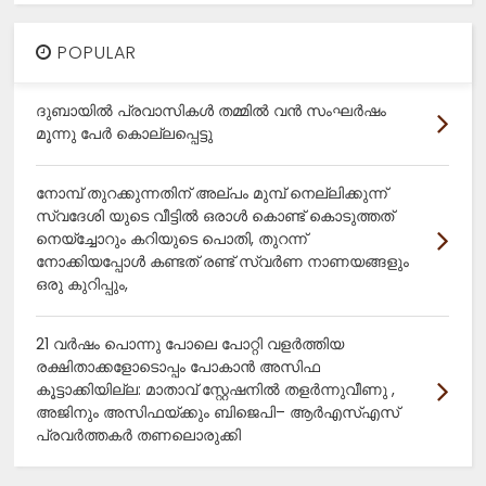
POPULAR
ദുബായിൽ പ്രവാസികൾ തമ്മിൽ വൻ സംഘർഷം
മൂന്നു പേർ കൊല്ലപ്പെട്ടു
നോമ്പ് തുറക്കുന്നതിന് അല്പം മുമ്പ് നെല്ലിക്കുന്ന്
സ്വദേശി യുടെ വീട്ടിൽ ഒരാൾ കൊണ്ട് കൊടുത്തത്
നെയ്ച്ചോറും കറിയുടെ പൊതി, തുറന്ന്
നോക്കിയപ്പോൾ കണ്ടത് രണ്ട് സ്വർണ നാണയങ്ങളും
ഒരു കുറിപ്പും,
21 വർഷം പൊന്നു പോലെ പോറ്റി വളർത്തിയ
രക്ഷിതാക്കളോടൊപ്പം പോകാൻ അസിഫ
കൂട്ടാക്കിയില്ല: മാതാവ് സ്റ്റേഷനിൽ തളർന്നുവീണു ,
അജിനും അസിഫയ്ക്കും ബിജെപി– ആർഎസ്എസ്
പ്രവർത്തകർ തണലൊരുക്കി