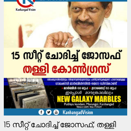
15 സീറ്റ് ചോദിച്ച് ജോസഫ്; തള്ളി