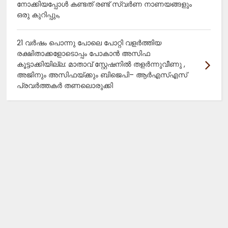
നോക്കിയപ്പോൾ കണ്ടത് രണ്ട് സ്വർണ നാണയങ്ങളും
ഒരു കുറിപ്പും,
21 വർഷം പൊന്നു പോലെ പോറ്റി വളർത്തിയ
രക്ഷിതാക്കളോടൊപ്പം പോകാൻ അസിഫ
കൂട്ടാക്കിയില്ല: മാതാവ് സ്റ്റേഷനിൽ തളർന്നുവീണു ,
അജിനും അസിഫയ്ക്കും ബിജെപി– ആർഎസ്എസ്
പ്രവർത്തകർ തണലൊരുക്കി