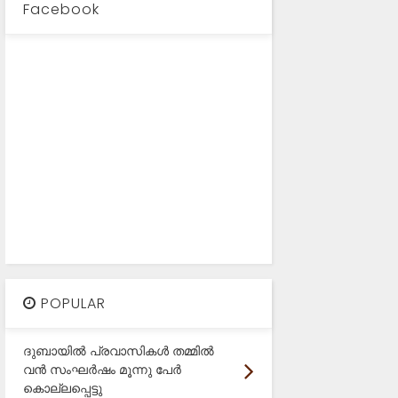
Facebook
POPULAR
ദുബായിൽ പ്രവാസികൾ തമ്മിൽ
വൻ സംഘർഷം മൂന്നു പേർ
കൊല്ലപ്പെട്ടു