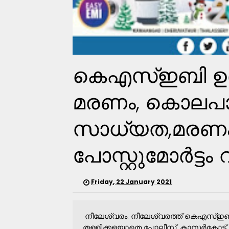
കെഎസ്ഇബി ഉദ
മരണം, കൊലപ
സാധ്യത,മരണം ശ
പോസ്റ്റുമോർട്ടം റി
Friday, 22 January 2021
നീലേശ്വരം: നീലേശ്വരത്ത് കെഎസ്
തള്ളിക്കളയാതെ പോലീസ്. കാസർകോട്