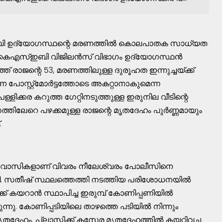
ഇബി ഉദ്യോഗസ്ഥന്റെ മരണത്തിൽ കൊലപാതക സാധ്യത
് കെഎസ്ഇബി വിജിലൻസ് വിഭാഗം ഉദ്യോഗസ്ഥൻ
് രാജന്റെ 53, മരണത്തിലുള്ള ദുരൂഹത ഇന്നുച്ചയ്ക്ക്
 പോസ്റ്റ്മോർട്ടത്തോടെ അകറ്റാനാകുമെന്ന
ളിക്കര കറുത്ത ഗേറ്റിനടുത്തുള്ള ഇരുനില വീടിന്റെ
്തിലേറെ പഴക്കമുള്ള രാജന്റെ മൃതദേഹം പുർണ്ണമായും
.
യൽവാസികളാണ് വിവരം നീലേശ്വരം പോലീസിനെ
പി. സതീഷ് സ്ഥലത്തെത്തി നടത്തിയ പരിശോധനയിൽ
േക്ക് കയറാൻ സ്ഥാപിച്ച ഇരുമ്പ് കോണിപ്പണിയിൽ
നു. കോണിപ്പടിയിലെ താഴത്തെ പടിയിൽ നിന്നും
ദേഹം. പ്ലാസ്റ്റിക്ക് കസേര മൃതദേഹത്തിൽ കയറ്റിവച്ച