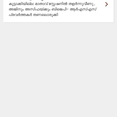
കൂട്ടാക്കിയില്ല: മാതാവ് സ്റ്റേഷനിൽ തളർന്നുവീണു ,
അജിനും അസിഫയ്ക്കും ബിജെപി– ആർഎസ്എസ്
പ്രവർത്തകർ തണലൊരുക്കി