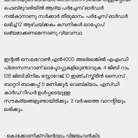
ഫെബ്രുവരിയിൽ ആദ്യ പർച്ചേസ് ഓർഡർ
നൽകാനാണു സർക്കാർ തീരുമാനം. പർച്ചേസ് ഓർഡർ
ലഭിച്ച് 12 ആഴ്ചയ്ക്കകം കമ്പനികൾ ലാപ്ടോപ്
ലഭ്യമാക്കണമെന്നാണു വ്യവസ്ഥ.
ഇന്റൽ സെലറോൺ എൻ4000 അല്ലെങ്കിൽ എഎംഡി
പ്രോസസറാണ് ലാപ്ടോപ്പുകളിലുണ്ടാവുക. 4 ജിബി റാം,
128 ജിബി മിനിമം സ്റ്റോറേജ്, 10 ഇഞ്ച് സ്ക്രീൻ സൈസ്,
ബാറ്ററി ബാക്കപ്പ്: 6 മണിക്കൂർ, വെബ്ക്യാം, എസ്ഡി
കാർഡ് റീഡർ ഉൾപ്പടെയുള്ള
സൗകര്യങ്ങളുണ്ടായിരിക്കും. 3 വർഷത്തെ വാറന്റിയും
ലഭിക്കും.
∙ കൊക്കോണിക്സിന്റെയും വിജയംവൻകിട