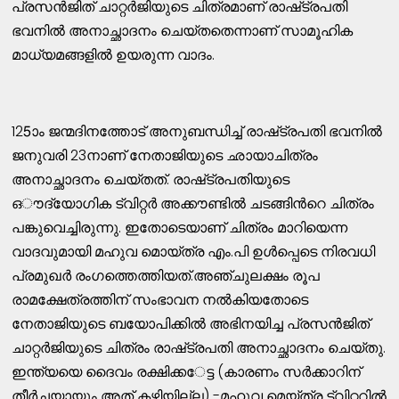
പ്രസൻജിത്​ ചാറ്റർജിയുടെ ചിത്രമാണ്​ രാഷ്​ട്രപതി
ഭവനിൽ അനാച്ഛാദനം ചെയ്​തതെന്നാണ്​ സാമൂഹിക
മാധ്യമങ്ങളിൽ ഉയരുന്ന വാദം.
125ാം ജന്മദിനത്തോട്​ അനുബന്ധിച്ച്​ രാഷ്​ട്രപതി ഭവനിൽ
ജനുവരി 23നാണ്​​ നേതാജിയുടെ ഛായാചിത്രം
അനാച്ഛാദനം ചെയ്​തത്. രാഷ്​ട്രപതിയുടെ
ഒൗദ്യോഗിക ട്വിറ്റർ അക്കൗണ്ടിൽ ചടങ്ങിന്‍റെ ചിത്രം
പങ്കുവെച്ചിരുന്നു. ഇതോടെയാണ്​ ചിത്രം മാറിയെന്ന
വാദവുമായി മഹുവ മൊയ്​ത്ര എം.പി ഉൾപ്പെടെ നിരവധി
പ്രമുഖർ രംഗത്തെത്തിയത്​.അഞ്ചുലക്ഷം രൂപ
രാമക്ഷേത്രത്തിന്​ സംഭാവന നൽകിയതോടെ
നേതാജിയുടെ ബയോപിക്കിൽ അഭിനയിച്ച പ്രസൻജിത്​
ചാറ്റർജിയുടെ ചിത്രം രാഷ്​ട്രപതി അനാച്ഛാദനം ചെയ്​തു.
ഇന്ത്യയെ ദൈവം രക്ഷിക്ക​േട്ട (കാരണം സർക്കാറിന്​
തീർച്ചയായും അത്​ കഴിയില്ല) -മഹുവ മെയ്​ത്ര ട്വിറ്ററിൽ