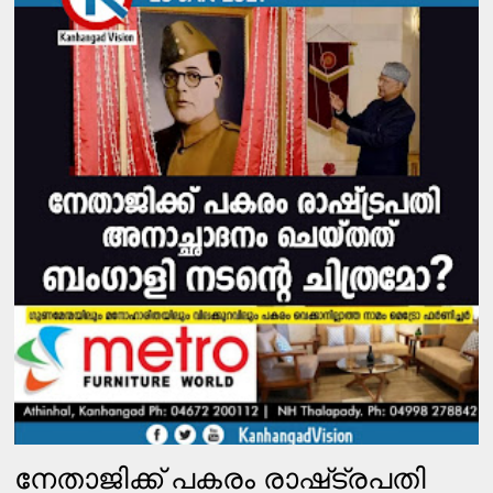
നേതാജിക്ക്​ പകരം രാഷ്​ട്രപതി