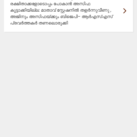
രക്ഷിതാക്കളോടൊപ്പം പോകാൻ അസിഫ
കൂട്ടാക്കിയില്ല: മാതാവ് സ്റ്റേഷനിൽ തളർന്നുവീണു ,
അജിനും അസിഫയ്ക്കും ബിജെപി– ആർഎസ്എസ്
പ്രവർത്തകർ തണലൊരുക്കി