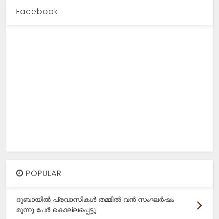
Facebook
POPULAR
ദുബായിൽ പ്രവാസികൾ തമ്മിൽ വൻ സംഘർഷം
മൂന്നു പേർ കൊല്ലപ്പെട്ടു