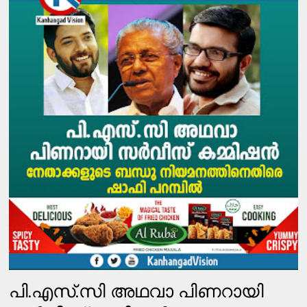
പി.എസ്.സി അഥവാ പിണറായി