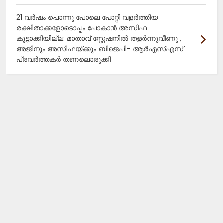
21 വർഷം പൊന്നു പോലെ പോറ്റി വളർത്തിയ
രക്ഷിതാക്കളോടൊപ്പം പോകാൻ അസിഫ
കൂട്ടാക്കിയില്ല: മാതാവ് സ്റ്റേഷനിൽ തളർന്നുവീണു ,
അജിനും അസിഫയ്ക്കും ബിജെപി– ആർഎസ്എസ്
പ്രവർത്തകർ തണലൊരുക്കി