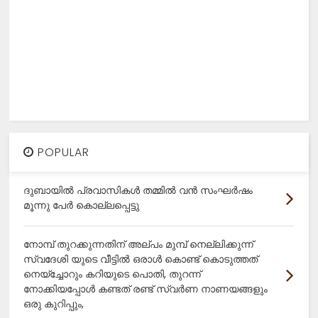
POPULAR
ദുബായിൽ പ്രവാസികൾ തമ്മിൽ വൻ സംഘർഷം
മൂന്നു പേർ കൊല്ലപ്പെട്ടു
നോമ്പ് തുറക്കുന്നതിന് അല്പം മുമ്പ് നെല്ലിക്കുന്ന്
സ്വദേശി യുടെ വീട്ടിൽ ഒരാൾ കൊണ്ട് കൊടുത്തത്
നെയ്ച്ചോറും കറിയുടെ പൊതി, തുറന്ന്
നോക്കിയപ്പോൾ കണ്ടത് രണ്ട് സ്വർണ നാണയങ്ങളും
ഒരു കുറിപ്പും,