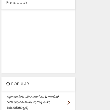
Facebook
POPULAR
ദുബായിൽ പ്രവാസികൾ തമ്മിൽ
വൻ സംഘർഷം മൂന്നു പേർ
കൊല്ലപ്പെട്ടു