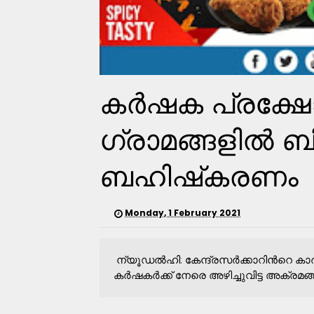
കർഷക പ്രക്ഷോ
ഗ്രാമങ്ങളിൽ ബി.ജ
ബഹിഷ്​കരണം
Monday, 1 February 2021
ന്യൂഡൽഹി: കേന്ദ്രസർക്കാറിന്‍റെ കാ
കർഷകർക്ക്​ നേരെ അഴിച്ചുവിട്ട അക്രമങ്ങ