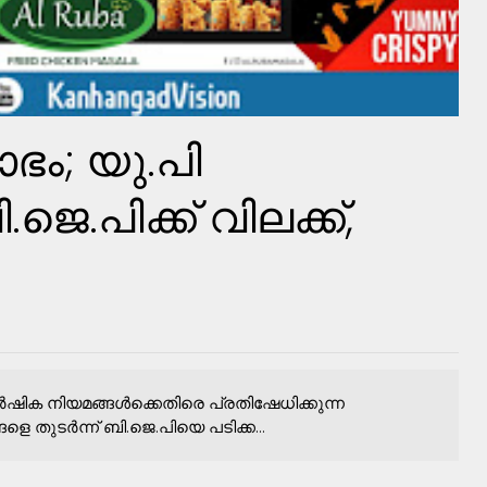
ഭം; യു.പി
െ.പിക്ക്​ വിലക്ക്​,
ർഷിക നിയമങ്ങൾക്കെതിരെ പ്രതിഷേധിക്കുന്ന
ളെ തുടർന്ന്​ ബി.ജെ.പിയെ പടിക്ക...