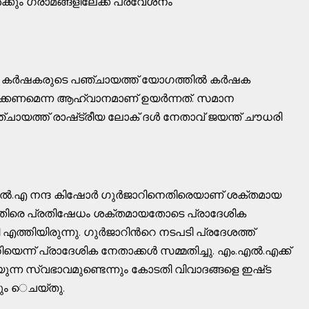
കും ഗ്രാമങ്ങളിലേക്ക്​ പ്രവേശനം
ം കർഷകരുടെ പഞ്ചായത്ത്​ യോഗത്തിൽ കർഷക
ക്കണമെന്ന ആഹ്വാനമാണ്​ ഉയർന്നത്​. സമാന
്ത്​ ​രാഷ്​ട്രീയ ലോക്​ ദൾ നേതാവ്​ ജയന്ത്​ ചൗധരി
.എൽ.എ നന്ദ കിഷോർ ഗുർജാറിനെതിരെയാണ് ശക്തമായ​
കെതിരെ പ്രതിഷേധം ശക്തമായതോടെ പ്രാദേശിക
്തിയിരുന്നു. ഗുർജാറിന്‍റെ നടപടി പ്രദേശത്ത്​
തിയെന്ന്​ പ്രാദേശിക നേതാക്കൾ സമ്മതിച്ചു. എം.എൽ.എക്ക്​
ന്ന സ്വഭാവമുണ്ടെന്നും കോടതി വിവാദങ്ങളെ ഇഷ്​ട​
ം ​െചയ്​തു.