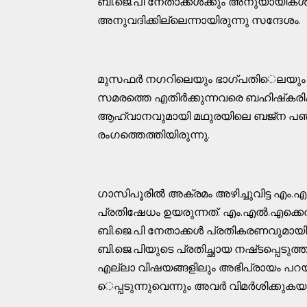
ബി.ജെ.പി​ നേതാക്കൾക്കും അനുയായികൾക്
അനുവദിക്കില്ലെന്നായിരുന്നു സന്ദേശം.
മുസഫർ നഗറിലെയും ഭാഗ്​പതി​െലയു
സമരത്തെ എതിർക്കുന്നവരെ ബഹിഷ്​കരി
ആഹ്വാനവുമായി മഥുരയിലെ ബജ്​ന പഞ്ചായത
രംഗത്തെത്തിയിരുന്നു.
ഗാസിപൂരിൽ അക്രമം അഴിച്ചുവിട്ട എം
പ്രതിഷേധം ഉയരുന്നത്​. എം.എൽ.എക്
ബി.ജെ.പി നേതാക്കൾ പ്രതികരണവുമായി എത
ബി.ജെ.പിയുടെ പ്രതിച്ഛായ നഷ്​ടപ്പെടുത്
എല്ലാ വിഷയങ്ങളിലും അഭി​പ്രായം പറയു
െപ്പടുന്നുവെന്നും അവർ വിമർശിക്കുകയു