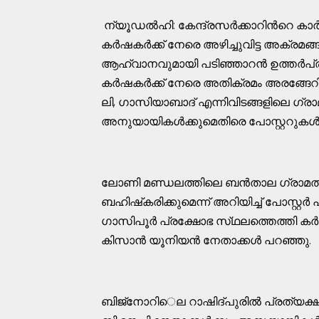
ന്യൂഡൽഹി: കേന്ദ്രസർക്കാറിന്‍റെ കാർ
കർഷകർക്ക്​ നേരെ അഴിച്ചുവിട്ട അക്രമങ്ങ
ആഹ്വാനവുമായി പടിഞ്ഞാറൻ ഉത്തർപ്ര
കർഷകർക്ക്​ നേരെ അതിക്രമം അരങ്ങേറി
ലി, ഗാസിയാബാദ്​ എന്നിവിടങ്ങളിലെ ഗ്
അനുയായികൾക്കുമെതിരെ പോസ്റ്ററുകൾ പ
ലോണി മണ്ഡലത്തിലെ ബൻതാല ഗ്രാമത്
ബഹിഷ്​കരിക്കുമെന്ന്​ അറിയിച്ച്​​ പോസ്റ
ഗാസിപൂർ പ്രക്ഷോഭ സ്​ഥലത്തെത്തി കർഷ
കിസാൻ ​യൂനിയൻ നേതാക്കൾ പറഞ്ഞു.
ബിജ്​നോറി​െല റാഷിദ്​പുരിൽ പ്രത്യക്ഷപ