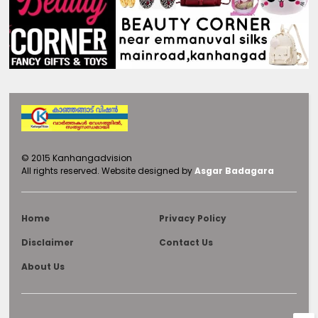
©
2015
Kanhangadvision
All rights reserved.
Website designed by
Asgar Badagara
Home
Privacy Policy
Disclaimer
Contact Us
About Us