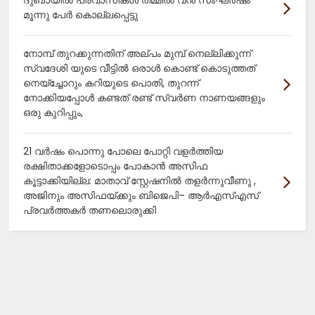
ദുബായിൽ പ്രവാസികൾ തമ്മിൽ വൻ സംഘർഷം
മൂന്നു പേർ കൊല്ലപ്പെട്ടു
നോമ്പ് തുറക്കുന്നതിന് അല്പം മുമ്പ് നെല്ലിക്കുന്ന്
സ്വദേശി യുടെ വീട്ടിൽ ഒരാൾ കൊണ്ട് കൊടുത്തത്
നെയ്ച്ചോറും കറിയുടെ പൊതി, തുറന്ന്
നോക്കിയപ്പോൾ കണ്ടത് രണ്ട് സ്വർണ നാണയങ്ങളും
ഒരു കുറിപ്പും,
21 വർഷം പൊന്നു പോലെ പോറ്റി വളർത്തിയ
രക്ഷിതാക്കളോടൊപ്പം പോകാൻ അസിഫ
കൂട്ടാക്കിയില്ല: മാതാവ് സ്റ്റേഷനിൽ തളർന്നുവീണു ,
അജിനും അസിഫയ്ക്കും ബിജെപി– ആർഎസ്എസ്
പ്രവർത്തകർ തണലൊരുക്കി