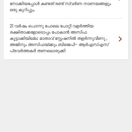
നോക്കിയപ്പോൾ കണ്ടത് രണ്ട് സ്വർണ നാണയങ്ങളും
ഒരു കുറിപ്പും,
21 വർഷം പൊന്നു പോലെ പോറ്റി വളർത്തിയ
രക്ഷിതാക്കളോടൊപ്പം പോകാൻ അസിഫ
കൂട്ടാക്കിയില്ല: മാതാവ് സ്റ്റേഷനിൽ തളർന്നുവീണു ,
അജിനും അസിഫയ്ക്കും ബിജെപി– ആർഎസ്എസ്
പ്രവർത്തകർ തണലൊരുക്കി