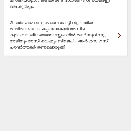
നോക്കിയപ്പോൾ കണ്ടത് രണ്ട് സ്വർണ നാണയങ്ങളും
ഒരു കുറിപ്പും,
21 വർഷം പൊന്നു പോലെ പോറ്റി വളർത്തിയ
രക്ഷിതാക്കളോടൊപ്പം പോകാൻ അസിഫ
കൂട്ടാക്കിയില്ല: മാതാവ് സ്റ്റേഷനിൽ തളർന്നുവീണു ,
അജിനും അസിഫയ്ക്കും ബിജെപി– ആർഎസ്എസ്
പ്രവർത്തകർ തണലൊരുക്കി