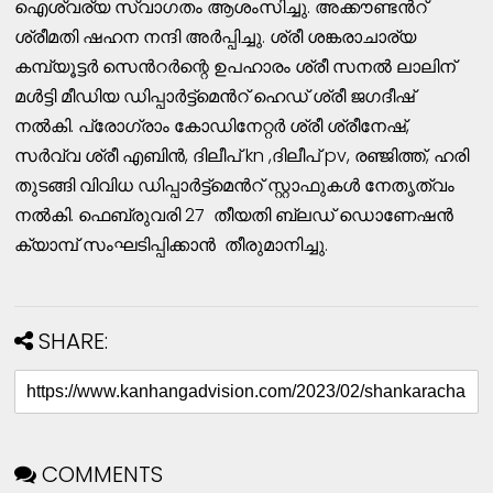
ഐശ്വര്യ സ്വാഗതം ആശംസിച്ചു. അക്കൗണ്ടൻറ്
ശ്രീമതി ഷഹന നന്ദി അർപ്പിച്ചു. ശ്രീ ശങ്കരാചാര്യ
കമ്പ്യൂട്ടർ സെൻറർന്റെ ഉപഹാരം ശ്രീ സനൽ ലാലിന്
മൾട്ടി മീഡിയ ഡിപ്പാർട്ട്മെൻറ് ഹെഡ് ശ്രീ ജഗദീഷ്
നൽകി. പ്രോഗ്രാം കോഡിനേറ്റർ ശ്രീ ശ്രീനേഷ്,
സര്‍വ്വ ശ്രീ എബിൻ, ദിലീപ് kn ,ദിലീപ് pv, രഞ്ജിത്ത്, ഹരി
തുടങ്ങി വിവിധ ഡിപ്പാർട്ട്മെൻറ് സ്റ്റാഫുകൾ നേതൃത്വം
നൽകി. ഫെബ്രുവരി 27 തീയതി ബ്ലഡ് ഡൊണേഷൻ
ക്യാമ്പ് സംഘടിപ്പിക്കാൻ തീരുമാനിച്ചു.
SHARE:
COMMENTS