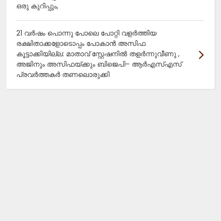
ഒരു കുറിപ്പും,
21 വർഷം പൊന്നു പോലെ പോറ്റി വളർത്തിയ
രക്ഷിതാക്കളോടൊപ്പം പോകാൻ അസിഫ
കൂട്ടാക്കിയില്ല: മാതാവ് സ്റ്റേഷനിൽ തളർന്നുവീണു ,
അജിനും അസിഫയ്ക്കും ബിജെപി– ആർഎസ്എസ്
പ്രവർത്തകർ തണലൊരുക്കി