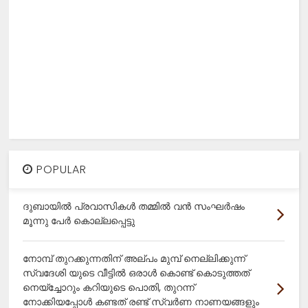
POPULAR
ദുബായിൽ പ്രവാസികൾ തമ്മിൽ വൻ സംഘർഷം
മൂന്നു പേർ കൊല്ലപ്പെട്ടു
നോമ്പ് തുറക്കുന്നതിന് അല്പം മുമ്പ് നെല്ലിക്കുന്ന്
സ്വദേശി യുടെ വീട്ടിൽ ഒരാൾ കൊണ്ട് കൊടുത്തത്
നെയ്ച്ചോറും കറിയുടെ പൊതി, തുറന്ന്
നോക്കിയപ്പോൾ കണ്ടത് രണ്ട് സ്വർണ നാണയങ്ങളും