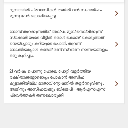
ദുബായിൽ പ്രവാസികൾ തമ്മിൽ വൻ സംഘർഷം
മൂന്നു പേർ കൊല്ലപ്പെട്ടു
നോമ്പ് തുറക്കുന്നതിന് അല്പം മുമ്പ് നെല്ലിക്കുന്ന്
സ്വദേശി യുടെ വീട്ടിൽ ഒരാൾ കൊണ്ട് കൊടുത്തത്
നെയ്ച്ചോറും കറിയുടെ പൊതി, തുറന്ന്
നോക്കിയപ്പോൾ കണ്ടത് രണ്ട് സ്വർണ നാണയങ്ങളും
ഒരു കുറിപ്പും,
21 വർഷം പൊന്നു പോലെ പോറ്റി വളർത്തിയ
രക്ഷിതാക്കളോടൊപ്പം പോകാൻ അസിഫ
കൂട്ടാക്കിയില്ല: മാതാവ് സ്റ്റേഷനിൽ തളർന്നുവീണു ,
അജിനും അസിഫയ്ക്കും ബിജെപി– ആർഎസ്എസ്
പ്രവർത്തകർ തണലൊരുക്കി