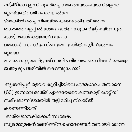
ഷ്(45)നെ ഇന്ന്‌ പുലര്‍ച്ചെ നാലരയോടെയാണ് ഒളവറ
മുണ്ട്യക്ക്‌ സമീപം റെയില്‍വേ
ട്രാക്കിൽ മരിച്ച നിലയിൽ കണ്ടെത്തിയത്‌. അമ്മ
താഴത്തെവളപ്പില്‍ ശോഭ. ഭാര്യ: സുകന്യ(പയ്യന്നൂര്‍
കാര), മകന്‍ ആലേഗ്‌.സഹോ
ദരങ്ങള്‍: സന്ധ്യ, നിഷ, ഉഷ. ഇന്‍ക്വസ്റ്റിന്‌ ശേഷം
മൃതദേ
ഹം പോസ്റ്റുമോര്‍ട്ടത്തിനായി പരിയാരം മെഡിക്കല്‍ കോളേ
ജ്‌ ആശുപത്രിയില്‍ കൊണ്ടുപോയി.
തൃക്കരിപ്പൂര്‍ ഒളവറ കുറ്റിച്ചിയിലെ എരമംഗലം തമ്പാനെ
(60) ഇന്നലെ രാത്രി ഏഴരയോടെ കണ്ടങ്കാളി ഗേറ്റിന്‌
സമീപമാണ്‌ ട്രെയിൻ തട്ടി മരിച്ച നിലയിൽ
കണ്ടെത്തിയത്.
ഭാര്യ:ജാനകി.മക്കള്‍:സുമേഷ്‌,
സുമ.മരുമകന്‍:രഞ്ജിത്ത്‌.സഹോദരങ്ങള്‍:തമ്പായി, ശാന്ത.