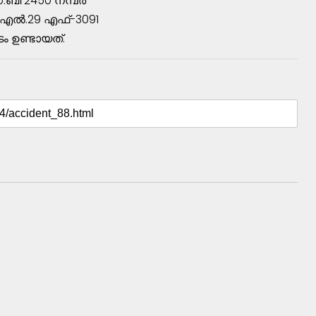
.ബി 2450 നമ്പര്‍
എല്‍.29 എഫ്‌-3091
ടം ഉണ്ടായത്‌.
: