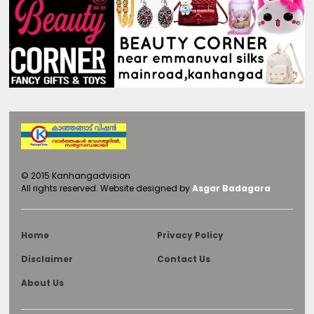
©
2015
Kanhangadvision
All rights reserved.
Website designed by
Asgar Badagara
Home
Privacy Policy
Disclaimer
Contact Us
About Us