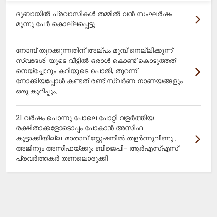
ദുബായിൽ പ്രവാസികൾ തമ്മിൽ വൻ സംഘർഷം
മൂന്നു പേർ കൊല്ലപ്പെട്ടു
നോമ്പ് തുറക്കുന്നതിന് അല്പം മുമ്പ് നെല്ലിക്കുന്ന്
സ്വദേശി യുടെ വീട്ടിൽ ഒരാൾ കൊണ്ട് കൊടുത്തത്
നെയ്ച്ചോറും കറിയുടെ പൊതി, തുറന്ന്
നോക്കിയപ്പോൾ കണ്ടത് രണ്ട് സ്വർണ നാണയങ്ങളും
ഒരു കുറിപ്പും,
21 വർഷം പൊന്നു പോലെ പോറ്റി വളർത്തിയ
രക്ഷിതാക്കളോടൊപ്പം പോകാൻ അസിഫ
കൂട്ടാക്കിയില്ല: മാതാവ് സ്റ്റേഷനിൽ തളർന്നുവീണു ,
അജിനും അസിഫയ്ക്കും ബിജെപി– ആർഎസ്എസ്
പ്രവർത്തകർ തണലൊരുക്കി