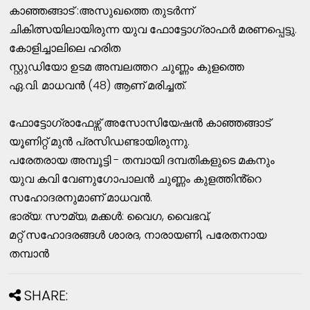
കാഞ്ഞങ്ങാട് :അസുഖത്തെ തുടർന്ന്
ചികിത്സയിലായിരുന്ന യുവ ഫോട്ടോഗ്രാഫർ മരണപ്പെട്ടു.
കോളിച്ചാലിലെ ഹരിത
സ്റ്റുഡിയോ ഉടമ അമ്പലത്തറ ചുണ്ണം കുളത്തെ
ഏ.വി. മാധവൻ (48) ആണ് മരിച്ചത്.
ഫോട്ടോഗ്രാഫേഴ്സ് അസോസിയേഷൻ കാഞ്ഞങ്ങാട്
യൂണിറ്റ് മുൻ പ്രസിഡണ്ടായിരുന്നു.
പരേതരായ അമ്പൂട്ടി - തമ്പായി ദമ്പതികളുടെ മകനും
യുവ കവി വേണുഗോപാലൻ ചുണ്ണം കുളത്തിൻ്റെ
സഹോദരനുമാണ് മാധവൻ.
ഭാര്യ: സൗമ്യ, മക്കൾ: വൈഗ, വൈഭവ്,
മറ്റ് സഹോദരങ്ങൾ ശാരദ, നാരായണി, പരേതനായ
തമ്പാൻ
SHARE: