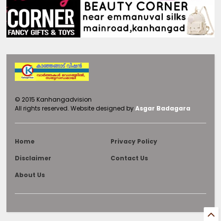
©
2015
Kanhangadvision
All rights reserved.
Website designed by
Asgar Badagara
Home
Privacy Policy
Disclaimer
Contact Us
About Us