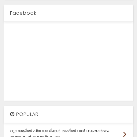
Facebook
POPULAR
ദുബായിൽ പ്രവാസികൾ തമ്മിൽ വൻ സംഘർഷം
മൂന്നു പേർ കൊല്ലപ്പെട്ടു