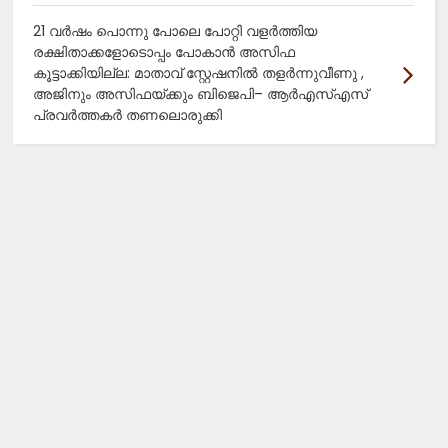
21 വർഷം പൊന്നു പോലെ പോറ്റി വളർത്തിയ
രക്ഷിതാക്കളോടൊപ്പം പോകാൻ അസിഫ
കൂട്ടാക്കിയില്ല: മാതാവ് സ്റ്റേഷനിൽ തളർന്നുവീണു ,
അജിനും അസിഫയ്ക്കും ബിജെപി– ആർഎസ്എസ്
പ്രവർത്തകർ തണലൊരുക്കി