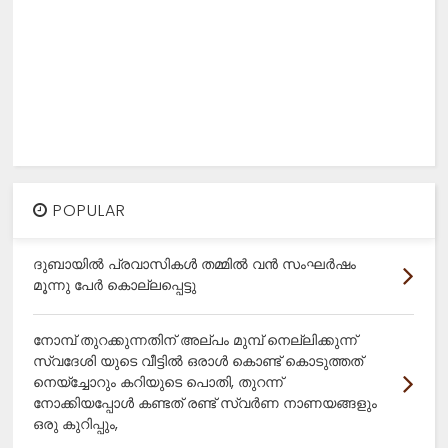
POPULAR
ദുബായിൽ പ്രവാസികൾ തമ്മിൽ വൻ സംഘർഷം
മൂന്നു പേർ കൊല്ലപ്പെട്ടു
നോമ്പ് തുറക്കുന്നതിന് അല്പം മുമ്പ് നെല്ലിക്കുന്ന്
സ്വദേശി യുടെ വീട്ടിൽ ഒരാൾ കൊണ്ട് കൊടുത്തത്
നെയ്ച്ചോറും കറിയുടെ പൊതി, തുറന്ന്
നോക്കിയപ്പോൾ കണ്ടത് രണ്ട് സ്വർണ നാണയങ്ങളും
ഒരു കുറിപ്പും,