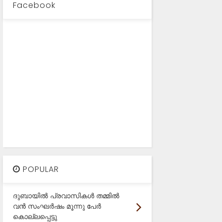
Facebook
POPULAR
ദുബായിൽ പ്രവാസികൾ തമ്മിൽ
വൻ സംഘർഷം മൂന്നു പേർ
കൊല്ലപ്പെട്ടു