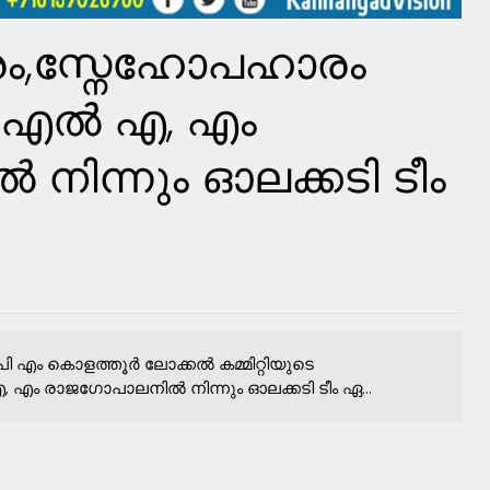
രം,സ്നേഹോപഹാരം
എം എൽ എ, എം
ിന്നും ഓലക്കടി ടീം
പി എം കൊളത്തൂർ ലോക്കൽ കമ്മിറ്റിയുടെ
 എം രാജഗോപാലനിൽ നിന്നും ഓലക്കടി ടീം ഏ...