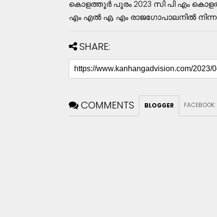
കൊളത്തൂർ പൂരം 2023 സി പി എം കൊളത്ത
എം എൽ എ, എം രാജഗോപാലനിൽ നിന്നും ഓല
SHARE:
COMMENTS
FACEBOOK
BLOGGER