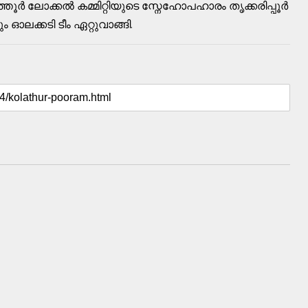
ൂർ ലോക്കൽ കമ്മിറ്റിയുടെ സ്നേഹോപഹാരം തൃക്കരിപ്പൂർ
ക്കടി ടീം ഏറ്റുവാങ്ങി.
: