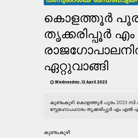
കൊളത്തൂർ പൂ
തൃക്കരിപ്പൂർ 
രാജഗോപാലനിൽ ന
ഏറ്റുവാങ്ങി
Wednesday, 12 April 2023
കുണ്ടംകുഴി: കൊളത്തൂർ പൂരം 2023 സി 
സ്നേഹോപഹാരം തൃക്കരിപ്പൂർ എം എൽ എ,
കുണ്ടംകുഴി: