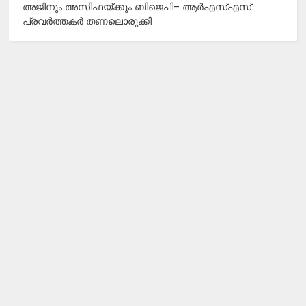
അജിനും അസിഫയ്ക്കും ബിജെപി– ആർഎസ്എസ്
പ്രവർത്തകർ തണലൊരുക്കി