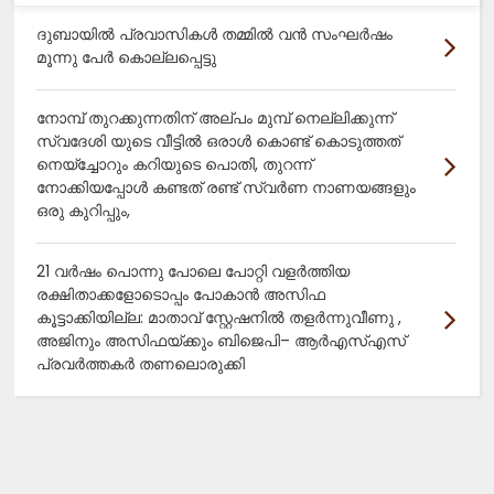
ദുബായിൽ പ്രവാസികൾ തമ്മിൽ വൻ സംഘർഷം
മൂന്നു പേർ കൊല്ലപ്പെട്ടു
നോമ്പ് തുറക്കുന്നതിന് അല്പം മുമ്പ് നെല്ലിക്കുന്ന്
സ്വദേശി യുടെ വീട്ടിൽ ഒരാൾ കൊണ്ട് കൊടുത്തത്
നെയ്ച്ചോറും കറിയുടെ പൊതി, തുറന്ന്
നോക്കിയപ്പോൾ കണ്ടത് രണ്ട് സ്വർണ നാണയങ്ങളും
ഒരു കുറിപ്പും,
21 വർഷം പൊന്നു പോലെ പോറ്റി വളർത്തിയ
രക്ഷിതാക്കളോടൊപ്പം പോകാൻ അസിഫ
കൂട്ടാക്കിയില്ല: മാതാവ് സ്റ്റേഷനിൽ തളർന്നുവീണു ,
അജിനും അസിഫയ്ക്കും ബിജെപി– ആർഎസ്എസ്
പ്രവർത്തകർ തണലൊരുക്കി