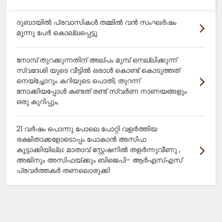
ദുബായിൽ പ്രവാസികൾ തമ്മിൽ വൻ സംഘർഷം
മൂന്നു പേർ കൊല്ലപ്പെട്ടു
നോമ്പ് തുറക്കുന്നതിന് അല്പം മുമ്പ് നെല്ലിക്കുന്ന്
സ്വദേശി യുടെ വീട്ടിൽ ഒരാൾ കൊണ്ട് കൊടുത്തത്
നെയ്ച്ചോറും കറിയുടെ പൊതി, തുറന്ന്
നോക്കിയപ്പോൾ കണ്ടത് രണ്ട് സ്വർണ നാണയങ്ങളും
ഒരു കുറിപ്പും,
21 വർഷം പൊന്നു പോലെ പോറ്റി വളർത്തിയ
രക്ഷിതാക്കളോടൊപ്പം പോകാൻ അസിഫ
കൂട്ടാക്കിയില്ല: മാതാവ് സ്റ്റേഷനിൽ തളർന്നുവീണു ,
അജിനും അസിഫയ്ക്കും ബിജെപി– ആർഎസ്എസ്
പ്രവർത്തകർ തണലൊരുക്കി