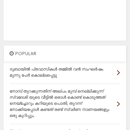
POPULAR
ദുബായിൽ പ്രവാസികൾ തമ്മിൽ വൻ സംഘർഷം
മൂന്നു പേർ കൊല്ലപ്പെട്ടു
നോമ്പ് തുറക്കുന്നതിന് അല്പം മുമ്പ് നെല്ലിക്കുന്ന്
സ്വദേശി യുടെ വീട്ടിൽ ഒരാൾ കൊണ്ട് കൊടുത്തത്
നെയ്ച്ചോറും കറിയുടെ പൊതി, തുറന്ന്
നോക്കിയപ്പോൾ കണ്ടത് രണ്ട് സ്വർണ നാണയങ്ങളും
ഒരു കുറിപ്പും,