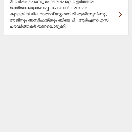
21 വർഷം പൊന്നു പോലെ പോറ്റി വളർത്തിയ
രക്ഷിതാക്കളോടൊപ്പം പോകാൻ അസിഫ
കൂട്ടാക്കിയില്ല: മാതാവ് സ്റ്റേഷനിൽ തളർന്നുവീണു ,
അജിനും അസിഫയ്ക്കും ബിജെപി– ആർഎസ്എസ്
പ്രവർത്തകർ തണലൊരുക്കി