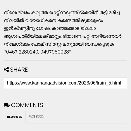
നീലേശ്വരം കറുത്ത ഗേറ്റിന്നടുത്ത് ട്രെയിൻ തട്ടി മരിച്ച
നിലയിൽ വയോധികനെ കണ്ടെത്തി.മൃതദ്ദേഹം
ഇൻക്വസ്റ്റിനു ശേഷം കാഞ്ഞങ്ങാട് ജില്ലാ
ആശുപത്രിയിലേക്ക് മാറ്റും. ടിയാനെ പറ്റി അറിയുന്നവർ
നീലേശ്വരം പോലീസ് സ്റ്റേഷനുമായി ബന്ധപ്പെടുക.
*0467 2280240, 9497980928*
SHARE:
COMMENTS
FACEBOOK
:
BLOGGER