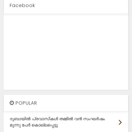
Facebook
POPULAR
ദുബായിൽ പ്രവാസികൾ തമ്മിൽ വൻ സംഘർഷം
മൂന്നു പേർ കൊല്ലപ്പെട്ടു