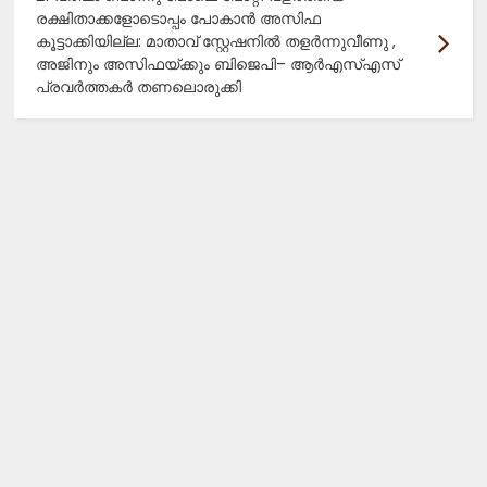
രക്ഷിതാക്കളോടൊപ്പം പോകാൻ അസിഫ
കൂട്ടാക്കിയില്ല: മാതാവ് സ്റ്റേഷനിൽ തളർന്നുവീണു ,
അജിനും അസിഫയ്ക്കും ബിജെപി– ആർഎസ്എസ്
പ്രവർത്തകർ തണലൊരുക്കി