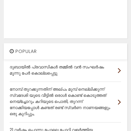
POPULAR
ദുബായിൽ പ്രവാസികൾ തമ്മിൽ വൻ സംഘർഷം
മൂന്നു പേർ കൊല്ലപ്പെട്ടു
നോമ്പ് തുറക്കുന്നതിന് അല്പം മുമ്പ് നെല്ലിക്കുന്ന്
സ്വദേശി യുടെ വീട്ടിൽ ഒരാൾ കൊണ്ട് കൊടുത്തത്
നെയ്ച്ചോറും കറിയുടെ പൊതി, തുറന്ന്
നോക്കിയപ്പോൾ കണ്ടത് രണ്ട് സ്വർണ നാണയങ്ങളും
ഒരു കുറിപ്പും,
21 വർഷം പൊന്നു പോലെ പോറ്റി വളർത്തിയ