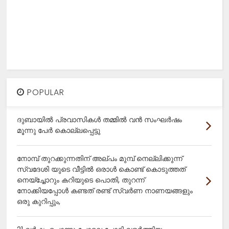
POPULAR
ദുബായിൽ പ്രവാസികൾ തമ്മിൽ വൻ സംഘർഷം
മൂന്നു പേർ കൊല്ലപ്പെട്ടു
നോമ്പ് തുറക്കുന്നതിന് അല്പം മുമ്പ് നെല്ലിക്കുന്ന്
സ്വദേശി യുടെ വീട്ടിൽ ഒരാൾ കൊണ്ട് കൊടുത്തത്
നെയ്ച്ചോറും കറിയുടെ പൊതി, തുറന്ന്
നോക്കിയപ്പോൾ കണ്ടത് രണ്ട് സ്വർണ നാണയങ്ങളും
ഒരു കുറിപ്പും,