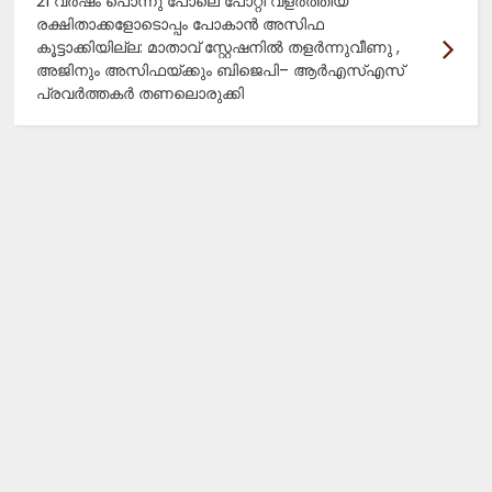
21 വർഷം പൊന്നു പോലെ പോറ്റി വളർത്തിയ
രക്ഷിതാക്കളോടൊപ്പം പോകാൻ അസിഫ
കൂട്ടാക്കിയില്ല: മാതാവ് സ്റ്റേഷനിൽ തളർന്നുവീണു ,
അജിനും അസിഫയ്ക്കും ബിജെപി– ആർഎസ്എസ്
പ്രവർത്തകർ തണലൊരുക്കി