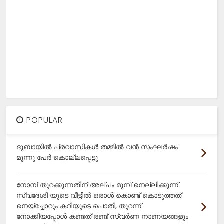
POPULAR
ദുബായിൽ പ്രവാസികൾ തമ്മിൽ വൻ സംഘർഷം
മൂന്നു പേർ കൊല്ലപ്പെട്ടു
നോമ്പ് തുറക്കുന്നതിന് അല്പം മുമ്പ് നെല്ലിക്കുന്ന്
സ്വദേശി യുടെ വീട്ടിൽ ഒരാൾ കൊണ്ട് കൊടുത്തത്
നെയ്ച്ചോറും കറിയുടെ പൊതി, തുറന്ന്
നോക്കിയപ്പോൾ കണ്ടത് രണ്ട് സ്വർണ നാണയങ്ങളും