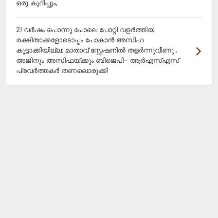
ഒരു കുറിപ്പും,
21 വർഷം പൊന്നു പോലെ പോറ്റി വളർത്തിയ
രക്ഷിതാക്കളോടൊപ്പം പോകാൻ അസിഫ
കൂട്ടാക്കിയില്ല: മാതാവ് സ്റ്റേഷനിൽ തളർന്നുവീണു ,
അജിനും അസിഫയ്ക്കും ബിജെപി– ആർഎസ്എസ്
പ്രവർത്തകർ തണലൊരുക്കി