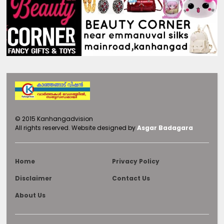
©
2015
Kanhangadvision
All rights reserved.
Website designed by
Asgar Badagara
Home
Privacy Policy
Disclaimer
Contact Us
About Us