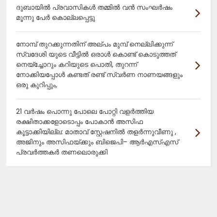
ദുബായിൽ പ്രവാസികൾ തമ്മിൽ വൻ സംഘർഷം
മൂന്നു പേർ കൊല്ലപ്പെട്ടു
നോമ്പ് തുറക്കുന്നതിന് അല്പം മുമ്പ് നെല്ലിക്കുന്ന്
സ്വദേശി യുടെ വീട്ടിൽ ഒരാൾ കൊണ്ട് കൊടുത്തത്
നെയ്ച്ചോറും കറിയുടെ പൊതി, തുറന്ന്
നോക്കിയപ്പോൾ കണ്ടത് രണ്ട് സ്വർണ നാണയങ്ങളും
ഒരു കുറിപ്പും,
21 വർഷം പൊന്നു പോലെ പോറ്റി വളർത്തിയ
രക്ഷിതാക്കളോടൊപ്പം പോകാൻ അസിഫ
കൂട്ടാക്കിയില്ല: മാതാവ് സ്റ്റേഷനിൽ തളർന്നുവീണു ,
അജിനും അസിഫയ്ക്കും ബിജെപി– ആർഎസ്എസ്
പ്രവർത്തകർ തണലൊരുക്കി