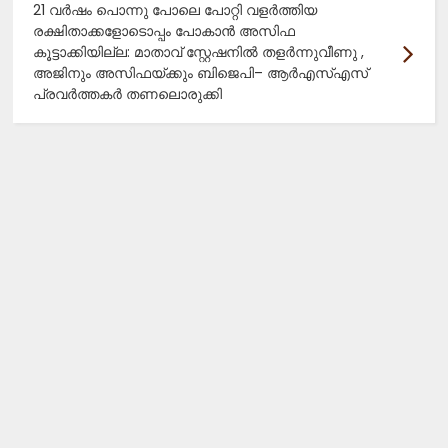
21 വർഷം പൊന്നു പോലെ പോറ്റി വളർത്തിയ
രക്ഷിതാക്കളോടൊപ്പം പോകാൻ അസിഫ
കൂട്ടാക്കിയില്ല: മാതാവ് സ്റ്റേഷനിൽ തളർന്നുവീണു ,
അജിനും അസിഫയ്ക്കും ബിജെപി– ആർഎസ്എസ്
പ്രവർത്തകർ തണലൊരുക്കി