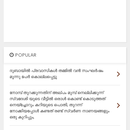
POPULAR
ദുബായിൽ പ്രവാസികൾ തമ്മിൽ വൻ സംഘർഷം
മൂന്നു പേർ കൊല്ലപ്പെട്ടു
നോമ്പ് തുറക്കുന്നതിന് അല്പം മുമ്പ് നെല്ലിക്കുന്ന്
സ്വദേശി യുടെ വീട്ടിൽ ഒരാൾ കൊണ്ട് കൊടുത്തത്
നെയ്ച്ചോറും കറിയുടെ പൊതി, തുറന്ന്
നോക്കിയപ്പോൾ കണ്ടത് രണ്ട് സ്വർണ നാണയങ്ങളും
ഒരു കുറിപ്പും,