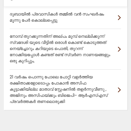
ദുബായിൽ പ്രവാസികൾ തമ്മിൽ വൻ സംഘർഷം
മൂന്നു പേർ കൊല്ലപ്പെട്ടു
നോമ്പ് തുറക്കുന്നതിന് അല്പം മുമ്പ് നെല്ലിക്കുന്ന്
സ്വദേശി യുടെ വീട്ടിൽ ഒരാൾ കൊണ്ട് കൊടുത്തത്
നെയ്ച്ചോറും കറിയുടെ പൊതി, തുറന്ന്
നോക്കിയപ്പോൾ കണ്ടത് രണ്ട് സ്വർണ നാണയങ്ങളും
ഒരു കുറിപ്പും,
21 വർഷം പൊന്നു പോലെ പോറ്റി വളർത്തിയ
രക്ഷിതാക്കളോടൊപ്പം പോകാൻ അസിഫ
കൂട്ടാക്കിയില്ല: മാതാവ് സ്റ്റേഷനിൽ തളർന്നുവീണു ,
അജിനും അസിഫയ്ക്കും ബിജെപി– ആർഎസ്എസ്
പ്രവർത്തകർ തണലൊരുക്കി