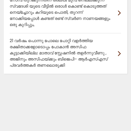
നോമ്പ് തുറക്കുന്നതിന് അല്പം മുമ്പ് നെല്ലിക്കുന്ന്
സ്വദേശി യുടെ വീട്ടിൽ ഒരാൾ കൊണ്ട് കൊടുത്തത്
നെയ്ച്ചോറും കറിയുടെ പൊതി, തുറന്ന്
നോക്കിയപ്പോൾ കണ്ടത് രണ്ട് സ്വർണ നാണയങ്ങളും
ഒരു കുറിപ്പും,
21 വർഷം പൊന്നു പോലെ പോറ്റി വളർത്തിയ
രക്ഷിതാക്കളോടൊപ്പം പോകാൻ അസിഫ
കൂട്ടാക്കിയില്ല: മാതാവ് സ്റ്റേഷനിൽ തളർന്നുവീണു ,
അജിനും അസിഫയ്ക്കും ബിജെപി– ആർഎസ്എസ്
പ്രവർത്തകർ തണലൊരുക്കി