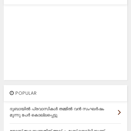
POPULAR
ദുബായിൽ പ്രവാസികൾ തമ്മിൽ വൻ സംഘർഷം
മൂന്നു പേർ കൊല്ലപ്പെട്ടു