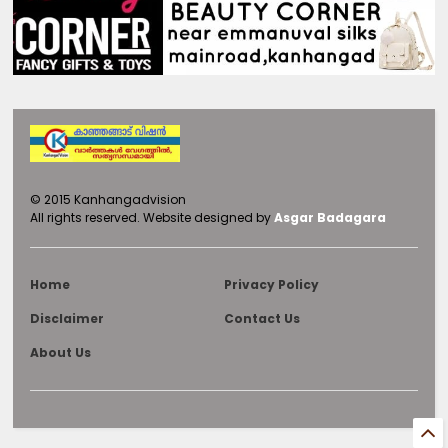
©
2015
Kanhangadvision
All rights reserved.
Website designed by
Asgar Badagara
Home
Privacy Policy
Disclaimer
Contact Us
About Us