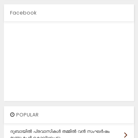
Facebook
POPULAR
ദുബായിൽ പ്രവാസികൾ തമ്മിൽ വൻ സംഘർഷം
മൂന്നു പേർ കൊല്ലപ്പെട്ടു