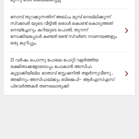
നോമ്പ് തുറക്കുന്നതിന് അല്പം മുമ്പ് നെല്ലിക്കുന്ന്
സ്വദേശി യുടെ വീട്ടിൽ ഒരാൾ കൊണ്ട് കൊടുത്തത്
നെയ്ച്ചോറും കറിയുടെ പൊതി, തുറന്ന്
നോക്കിയപ്പോൾ കണ്ടത് രണ്ട് സ്വർണ നാണയങ്ങളും
ഒരു കുറിപ്പും,
21 വർഷം പൊന്നു പോലെ പോറ്റി വളർത്തിയ
രക്ഷിതാക്കളോടൊപ്പം പോകാൻ അസിഫ
കൂട്ടാക്കിയില്ല: മാതാവ് സ്റ്റേഷനിൽ തളർന്നുവീണു ,
അജിനും അസിഫയ്ക്കും ബിജെപി– ആർഎസ്എസ്
പ്രവർത്തകർ തണലൊരുക്കി