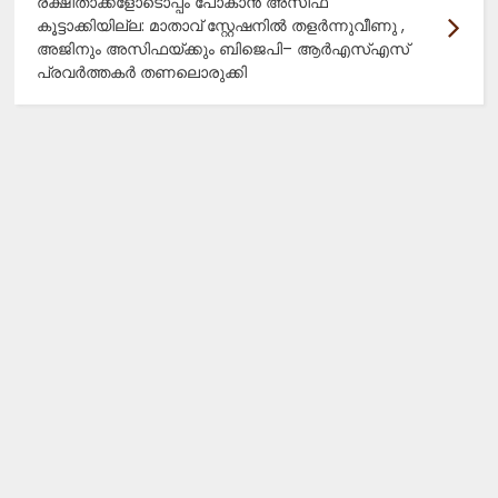
രക്ഷിതാക്കളോടൊപ്പം പോകാൻ അസിഫ
കൂട്ടാക്കിയില്ല: മാതാവ് സ്റ്റേഷനിൽ തളർന്നുവീണു ,
അജിനും അസിഫയ്ക്കും ബിജെപി– ആർഎസ്എസ്
പ്രവർത്തകർ തണലൊരുക്കി