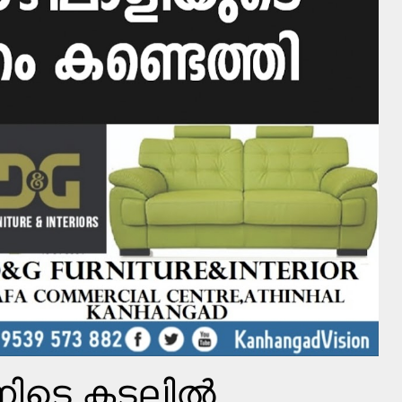
ിനിടെ കടലില്‍