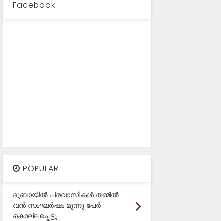
Facebook
POPULAR
ദുബായിൽ പ്രവാസികൾ തമ്മിൽ
വൻ സംഘർഷം മൂന്നു പേർ
കൊല്ലപ്പെട്ടു