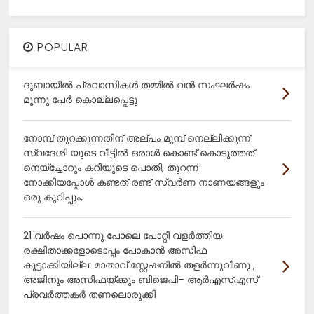
POPULAR
ദുബായിൽ പ്രവാസികൾ തമ്മിൽ വൻ സംഘർഷം
മൂന്നു പേർ കൊല്ലപ്പെട്ടു
നോമ്പ് തുറക്കുന്നതിന് അല്പം മുമ്പ് നെല്ലിക്കുന്ന്
സ്വദേശി യുടെ വീട്ടിൽ ഒരാൾ കൊണ്ട് കൊടുത്തത്
നെയ്ച്ചോറും കറിയുടെ പൊതി, തുറന്ന്
നോക്കിയപ്പോൾ കണ്ടത് രണ്ട് സ്വർണ നാണയങ്ങളും
ഒരു കുറിപ്പും,
21 വർഷം പൊന്നു പോലെ പോറ്റി വളർത്തിയ
രക്ഷിതാക്കളോടൊപ്പം പോകാൻ അസിഫ
കൂട്ടാക്കിയില്ല: മാതാവ് സ്റ്റേഷനിൽ തളർന്നുവീണു ,
അജിനും അസിഫയ്ക്കും ബിജെപി– ആർഎസ്എസ്
പ്രവർത്തകർ തണലൊരുക്കി